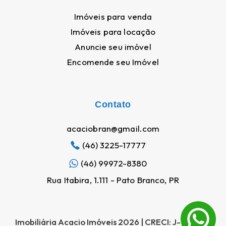
Imóveis para venda
Imóveis para locação
Anuncie seu imóvel
Encomende seu Imóvel
Contato
acaciobran@gmail.com
(46) 3225-17777
(46) 99972-8380
Nosso site utiliza cookies para melhorar a navegação
Rua Itabira, 1.111 - Pato Branco, PR
Ao utilizar este site, você concorda com nossa
política de cookies e
privacidade. Clique
AQUI
para saber mais.
WhatsApp
Aceitar e fechar
Imobiliária Acacio Imóveis 2026 | CRECI: J-05566 |