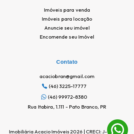
Imóveis para venda
Imóveis para locação
Anuncie seu imóvel
Encomende seu Imóvel
Contato
acaciobran@gmail.com
(46) 3225-17777
(46) 99972-8380
Nosso site utiliza cookies para melhorar a navegação
Rua Itabira, 1.111 - Pato Branco, PR
Ao utilizar este site, você concorda com nossa
política de cookies e
privacidade. Clique
AQUI
para saber mais.
WhatsApp
Aceitar e fechar
Imobiliária Acacio Imóveis 2026 | CRECI: J-05566 |