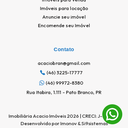
Imóveis para locação
Anuncie seu imóvel
Encomende seu Imóvel
Contato
acaciobran@gmail.com
(46) 3225-17777
(46) 99972-8380
Nosso site utiliza cookies para melhorar a navegação
Rua Itabira, 1.111 - Pato Branco, PR
Ao utilizar este site, você concorda com nossa
política de cookies e
privacidade. Clique
AQUI
para saber mais.
WhatsApp
Aceitar e fechar
Imobiliária Acacio Imóveis 2026 | CRECI: J-05566 |
Desenvolvido por
Imonov
&
Si9sistemas