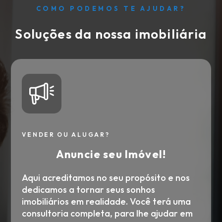
COMO PODEMOS TE AJUDAR?
Soluções da nossa imobiliária
VENDER OU ALUGAR?
Anuncie seu Imóvel!
Aqui acreditamos no seu propósito e nos
dedicamos a tornar seus sonhos
imobiliários em realidade. Você terá uma
consultoria completa, para lhe ajudar em