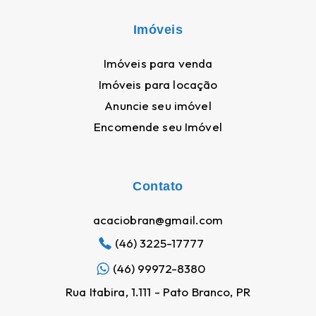
Imóveis
Imóveis para venda
Imóveis para locação
Anuncie seu imóvel
Encomende seu Imóvel
Contato
acaciobran@gmail.com
(46) 3225-17777
(46) 99972-8380
Nosso site utiliza cookies para melhorar a navegação
Rua Itabira, 1.111 - Pato Branco, PR
Ao utilizar este site, você concorda com nossa política de cookies e
privacidade. Clique
AQUI
para saber mais.